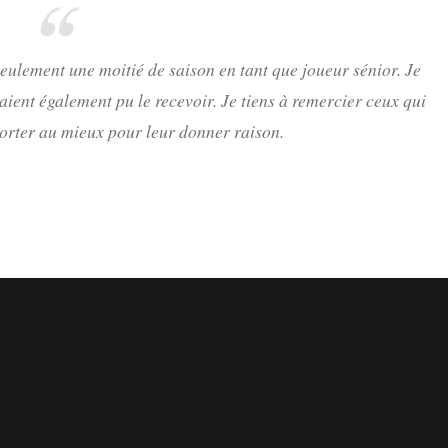
eulement une moitié de saison en tant que joueur sénior. Je
aient également pu le recevoir. Je tiens à remercier ceux qui
orter au mieux pour leur donner raison.