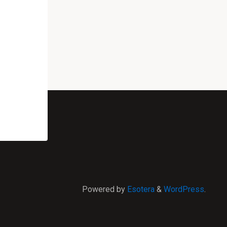
Powered by
Esotera
&
WordPress
.