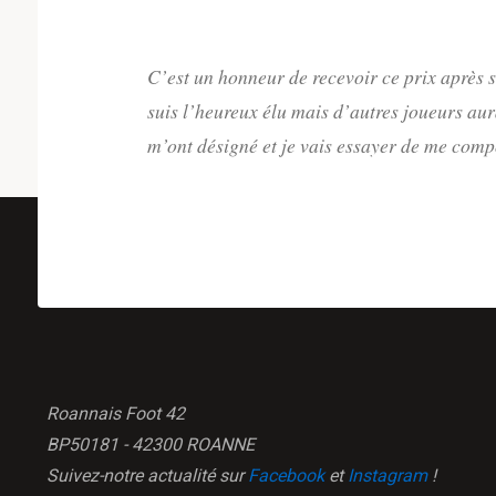
C’est un honneur de recevoir ce prix après s
suis l’heureux élu mais d’autres joueurs aur
m’ont désigné et je vais essayer de me comp
Roannais Foot 42
BP50181 - 42300 ROANNE
Suivez-notre actualité sur
Facebook
et
Instagram
!