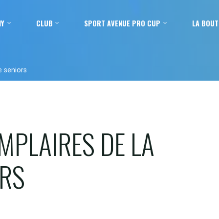
MY
CLUB
SPORT AVENUE PRO CUP
LA BOUT
e seniors
MPLAIRES DE LA
ORS