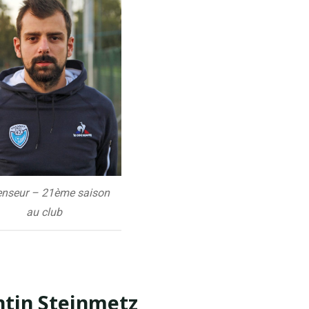
enseur – 21ème saison
au club
ntin Steinmetz