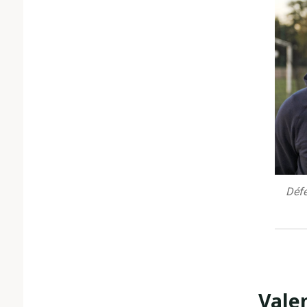
Déf
Vale