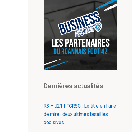
Dernières actualités
R3 – J21 | FCRSG : Le titre en ligne
de mire : deux ultimes batailles
décisives