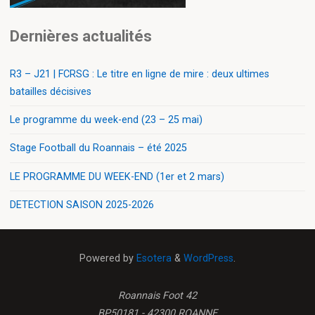
Dernières actualités
R3 – J21 | FCRSG : Le titre en ligne de mire : deux ultimes
batailles décisives
Le programme du week-end (23 – 25 mai)
Stage Football du Roannais – été 2025
LE PROGRAMME DU WEEK-END (1er et 2 mars)
DETECTION SAISON 2025-2026
Powered by
Esotera
&
WordPress
.
Roannais Foot 42
BP50181 - 42300 ROANNE