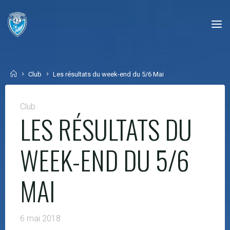
Skip
to
content
Home
Club
Les résultats du week-end du 5/6 Mai
Club
LES RÉSULTATS DU
WEEK-END DU 5/6
MAI
6 mai 2018